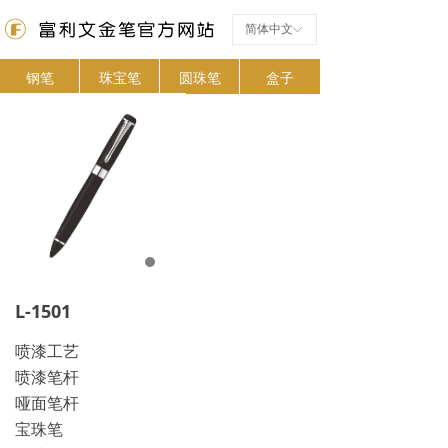
简体中文
ꀅ
钢笔
珠宝笔
圆珠笔
盒子
L-1501
喷漆工艺
喷漆笔杆
哑面笔杆
宝珠笔